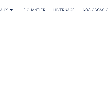
LE CHANTIER
EAUX
LE CHANTIER
HIVERNAGE
NOS OCCASI
NSTRUCTION RÉPARATION & EXPERTISE